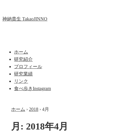
↓
メ
神納貴生 TakaoJINNO
イ
ン
コ
メ
ン
メ
ニ
テ
イ
ホーム
ュ
ン
ー
研究紹介
ン
ツ
プロフィール
へ
ナ
研究業績
ス
リンク
ビ
キ
食べ歩きInstagram
ッ
ゲ
プ
ー
ホーム
›
2018
›
4月
シ
月:
2018年4月
ョ